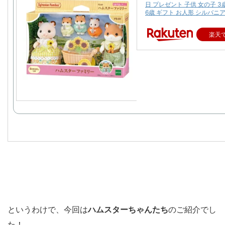
日 プレゼント 子供 女の子 3歳
6歳 ギフト お人形 シルバニ
楽天
というわけで、今回は
ハムスター
ちゃんたち
のご紹介でし
た！