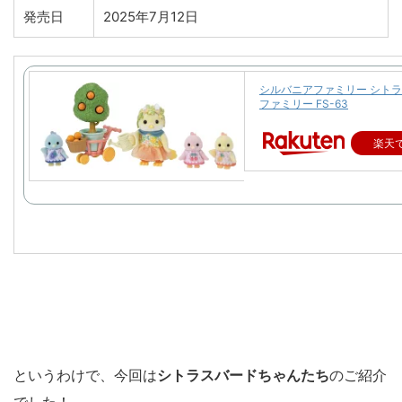
発売日
2025年7月12日
シルバニアファミリー シト
ファミリー FS-63
楽天
というわけで、今回は
シトラスバード
ちゃんたち
のご紹介