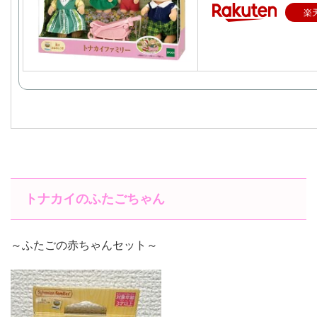
楽
トナカイのふたごちゃん
～ふたごの赤ちゃんセット～