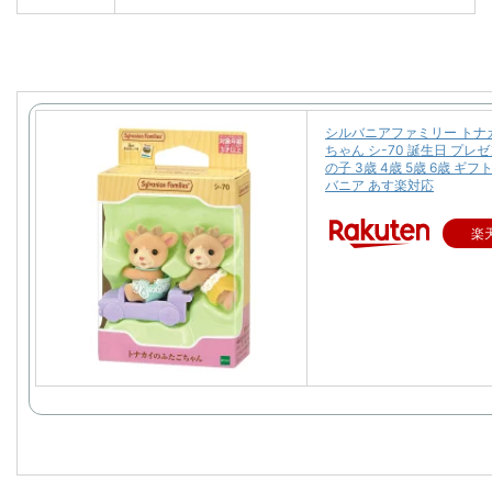
シルバニアファミリー トナ
ちゃん シ-70 誕生日 プレゼ
の子 3歳 4歳 5歳 6歳 ギフ
バニア あす楽対応
楽