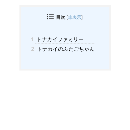
目次
[
非表示
]
1
トナカイファミリー
2
トナカイのふたごちゃん