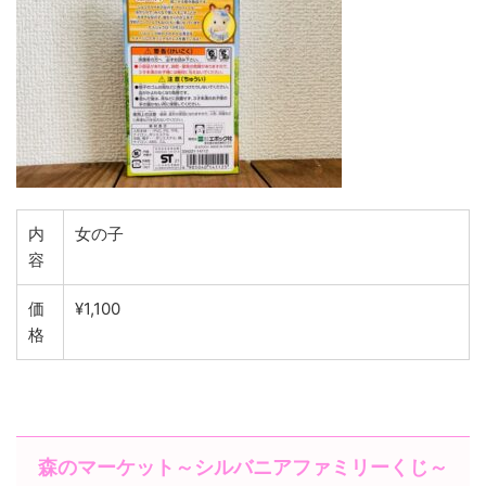
内
女の子
容
価
¥1,100
格
森のマーケット～シルバニアファミリーくじ～